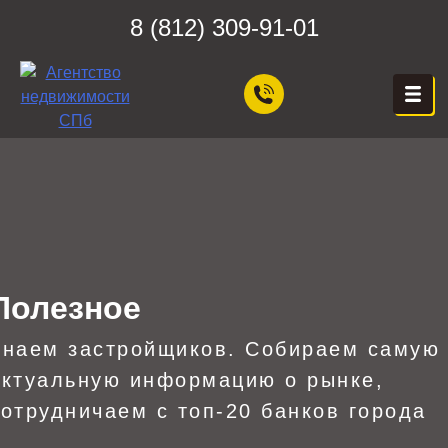
Skip
8 (812) 309-91-01
to
content
ЦЕХ НЕДВИЖИМОСТИ
Агентство Недвижимости в
Санкт-Петербурге — Цех
Недвижимости, Покупка,
Продажа, Аренда квартир
в СПб — Бесплатная
консультация!
Полезное
Знаем застройщиков. Собираем самую
актуальную информацию о рынке,
сотрудничаем с топ-20 банков города