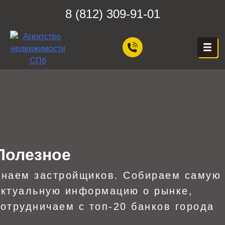
Skip
8 (812) 309-91-01
to
content
ЦЕХ НЕДВИЖИМОСТИ
Агентство Недвижимости в
Санкт-Петербурге — Цех
Недвижимости, Покупка,
Продажа, Аренда квартир
в СПб — Бесплатная
консультация!
Полезное
Знаем застройщиков. Собираем самую
актуальную информацию о рынке,
сотрудничаем с топ-20 банков города