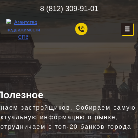
Skip
8 (812) 309-91-01
to
content
ЦЕХ НЕДВИЖИМОСТИ
Агентство Недвижимости в
Санкт-Петербурге — Цех
Недвижимости, Покупка,
Продажа, Аренда квартир
в СПб — Бесплатная
консультация!
Полезное
Знаем застройщиков. Собираем самую
актуальную информацию о рынке,
сотрудничаем с топ-20 банков города