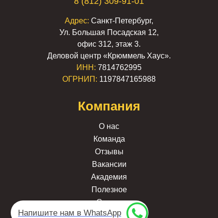
8 (812) 309-91-01
Адрес:
Санкт-Петербург,
Ул. Большая Посадская 12,
офис 312, этаж 3.
Деловой центр «Крюммель Хаус».
ИНН:
7814762995
ОГРНИП:
1197847165988
Компания
О нас
Команда
Отзывы
Вакансии
Академия
Полезное
Статьи
Напишите нам в WhatsApp
Контакты