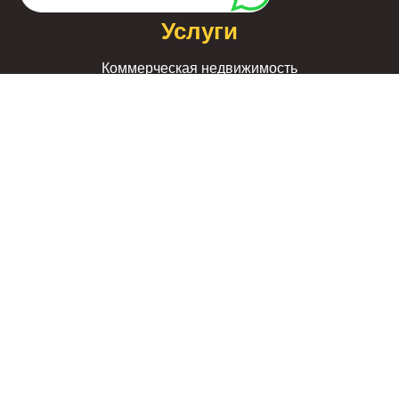
Услуги
Коммерческая недвижимость
Продать квартиру
Купить квартиру
Сдать квартиру
Снять квартиру
Новостройки
Доверительное управление
Юридическое сопровождение
Выкуп квартир
Услуги
2007-2026г. |
Политика конфиденциальности
| Копирование
материалов только с письменного разрешения владельца
Агентство Цех Недвижимости