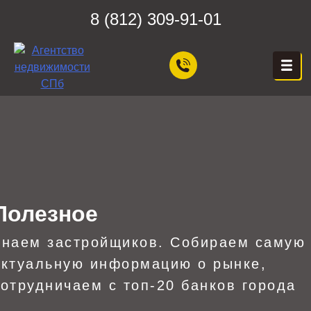
Skip
8 (812) 309-91-01
to
content
ЦЕХ НЕДВИЖИМОСТИ
Агентство Недвижимости в
Санкт-Петербурге — Цех
Недвижимости, Покупка,
Продажа, Аренда квартир
в СПб — Бесплатная
консультация!
Полезное
Знаем застройщиков. Собираем самую
актуальную информацию о рынке,
сотрудничаем с топ-20 банков города