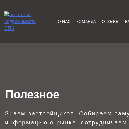
Skip
to
content
О НАС
КОМАНДА
ОТЗЫВЫ
В
ЦЕХ НЕДВИЖИМОСТИ
Агентство Недвижимости в
Санкт-Петербурге — Цех
Недвижимости, Покупка,
Продажа, Аренда квартир
в СПб — Бесплатная
консультация!
Полезное
Знаем застройщиков. Собираем сам
информацию о рынке, сотрудничаем 