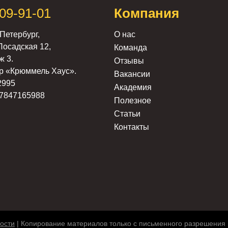
309-91-01
Компания
Петербург,
О нас
Посадская 12,
Команда
ж 3.
Отзывы
р «Крюммель Хаус».
Вакансии
2995
Академия
7847165988
Полезное
Статьи
Контакты
ости
| Копирование материалов только с письменного разрешения