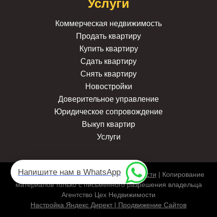
Услуги
Коммерческая недвижимость
Продать квартиру
Купить квартиру
Сдать квартиру
Снять квартиру
Новостройки
Доверительное управление
Юридическое сопровождение
Выкуп квартир
Услуги
Напишите нам в WhatsApp
2007-2026г. |
Политика конфиденциальности
| Копирование
материалов только с письменного разрешения владельца
Агентство Цех Недвижимости
Настройка Яндекс Директ | Продвижение Сайтов