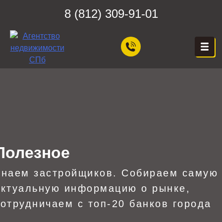
Skip
8 (812) 309-91-01
to
content
ЦЕХ НЕДВИЖИМОСТИ
Агентство Недвижимости в
Санкт-Петербурге — Цех
Недвижимости, Покупка,
Продажа, Аренда квартир
в СПб — Бесплатная
консультация!
Полезное
Знаем застройщиков. Собираем самую
актуальную информацию о рынке,
сотрудничаем с топ-20 банков города