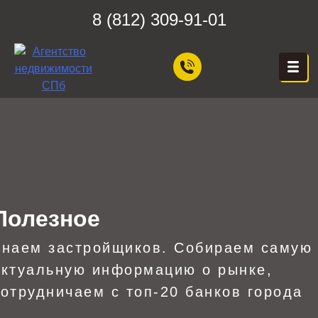
Skip
8 (812) 309-91-01
to
content
ЦЕХ НЕДВИЖИМОСТИ
Агентство Недвижимости в
Санкт-Петербурге — Цех
Недвижимости, Покупка,
Продажа, Аренда квартир
в СПб — Бесплатная
консультация!
Полезное
Знаем застройщиков. Собираем самую
актуальную информацию о рынке,
сотрудничаем с топ-20 банков города