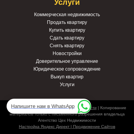
Услуги
Коммерческая недвижимость
Продать квартиру
Купить квартиру
Сдать квартиру
Снять квартиру
Новостройки
Доверительное управление
Юридическое сопровождение
Выкуп квартир
Услуги
Напишите нам в WhatsApp
2007-2026г. |
Политика конфиденциальности
| Копирование
материалов только с письменного разрешения владельца
Агентство Цех Недвижимости
Настройка Яндекс Директ | Продвижение Сайтов