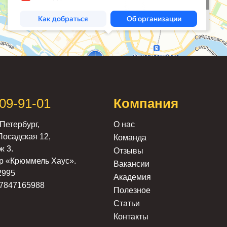
309-91-01
Компания
Петербург,
О нас
Посадская 12,
Команда
ж 3.
Отзывы
р «Крюммель Хаус».
Вакансии
2995
Академия
7847165988
Полезное
Статьи
Контакты