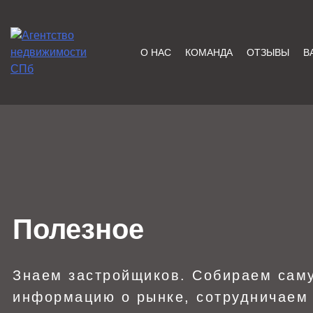
Skip
to
content
О НАС
КОМАНДА
ОТЗЫВЫ
В
ЦЕХ НЕДВИЖИМОСТИ
Агентство Недвижимости в
Санкт-Петербурге — Цех
Недвижимости, Покупка,
Продажа, Аренда квартир
в СПб — Бесплатная
консультация!
Полезное
Знаем застройщиков. Собираем сам
информацию о рынке, сотрудничаем 