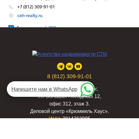
8 (812) 309-91-01
Напишите нам в WhatsApp
Адрес:
Санкт-Петербург,
Ул. Большая Посадская 12,
офис 312, этаж 3.
Деловой центр «Крюммель Хаус».
ИНН:
7814762995
ОГРНИП:
1197847165988