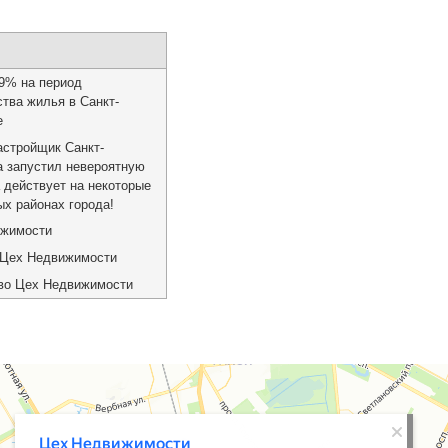
99% на период
тва жилья в Санкт-
е
астройщик Санкт-
а запустил невероятную
 действует на некоторые
ых районах города!
ижимости
 Цех Недвижимости