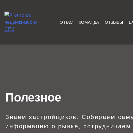
Skip
to
content
О НАС
КОМАНДА
ОТЗЫВЫ
В
ЦЕХ НЕДВИЖИМОСТИ
Агентство Недвижимости в
Санкт-Петербурге — Цех
Недвижимости, Покупка,
Продажа, Аренда квартир
в СПб — Бесплатная
консультация!
Полезное
Знаем застройщиков. Собираем сам
информацию о рынке, сотрудничаем 