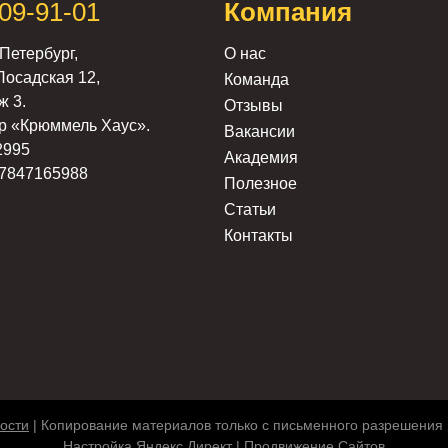
309-91-01
Компания
Петербург,
О нас
Посадская 12,
Команда
ж 3.
Отзывы
р «Крюммель Хаус».
Вакансии
2995
Академия
7847165988
Полезное
Статьи
Контакты
ости
| Копирование материалов только с письменного разрешения
Настройка Яндекс Директ | Продвижение Сайтов